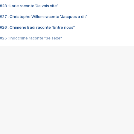
28 : Lorie raconte "Je vais vite"
#27 : Christophe Willem raconte "Jacques a dit"
#26 : Chimène Badi raconte "Entre nous"
#25 : Indochine raconte "3e sexe"
#24 : Zaho raconte "C'est chelou"
#23 : Patrick Bruel raconte "Au café des délices"
#22 : Kyo raconte "Le chemin"
#21 : Nolwenn Leroy raconte "Cassé"
#20 : Patrick Hernandez raconte "Born to be alive"
#19 : Lorie raconte "Près de moi"
#18 : Michael Jones raconte "A nos actes manqués" (avec Jean-Jacque
#17 : Khaled raconte "Aïcha"