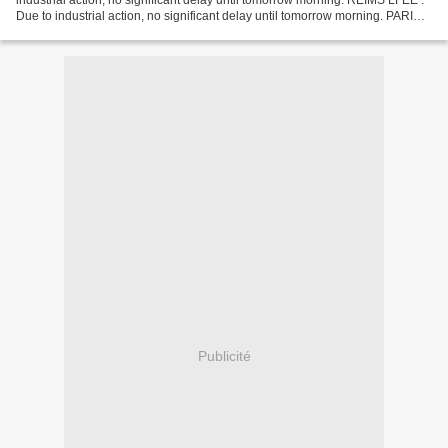
industrial action, no significant delay until tomorrow morning. REIMS LFEE :
Due to industrial action, no significant delay until tomorrow morning. PARIS
LFFF : Due to industrial action,...
Publicité